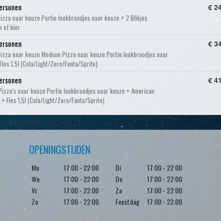
ersonen
€ 2
Pizza naar keuze Portie lookbroodjes naar keuze + 2 Blikjes
k of bier
ersonen
€ 3
Pizza naar keuze Medium Pizza naar keuze Portie lookbroodjes naar
Fles 1,5l (Cola/Light/Zero/Fanta/Sprite)
ersonen
€ 4
Pizza's naar keuze Portie lookbroodjes naar keuze + American
 + Fles 1,5l (Cola/Light/Zero/Fanta/Sprite)
OPENINGSTIJDEN
Ma
17:00 - 22:00
Di
17:00 - 22:00
Wo
17:00 - 22:00
Do
17:00 - 22:00
Vr
17:00 - 22:00
Za
17:00 - 22:00
Zo
17:00 - 22:00
Feestdag
17:00 - 22:00