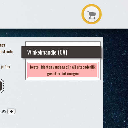
nes
Winkelmandje (
0
#)
Oostende
je fles
beste : klanten vandaag zijn wij uitzonderlijk
gesloten. tot morgen
5,95