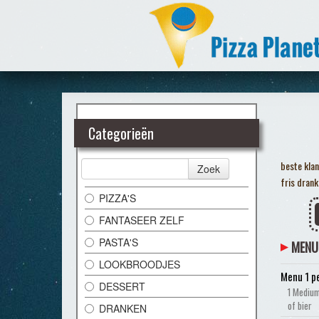
Categorieën
beste klan
Zoek
fris drank
PIZZA'S
FANTASEER ZELF
PASTA'S
MENU
LOOKBROODJES
Menu 1 p
DESSERT
1 Medium
of bier
DRANKEN