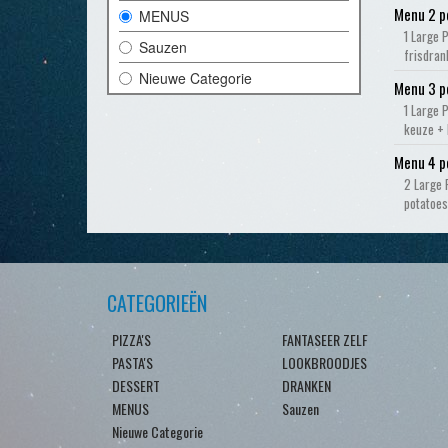
Menu 2 p
MENUS
1 Large 
Sauzen
frisdran
Nieuwe Categorie
Menu 3 p
1 Large 
keuze + 
Menu 4 p
2 Large 
potatoes
CATEGORIEËN
PIZZA'S
FANTASEER ZELF
PASTA'S
LOOKBROODJES
DESSERT
DRANKEN
MENUS
Sauzen
Nieuwe Categorie