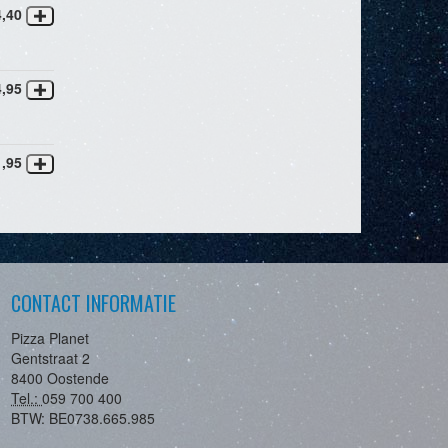
4,40
4,95
1,95
CONTACT INFORMATIE
Pizza Planet
Gentstraat 2
8400 Oostende
Tel.:
059 700 400
BTW:
BE0738.665.985